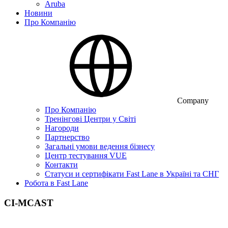
Aruba
Новини
Про Компанію
Company
Про Компанію
Тренінгові Центри у Світі
Нагороди
Партнерство
Загальні умови ведення бізнесу
Центр тестування VUE
Контакти
Статуси и сертифікати Fast Lane в Україні та СНГ
Робота в Fast Lane
CI-MCAST