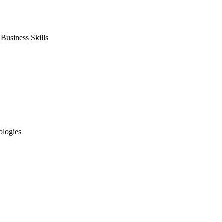
usiness Skills
ologies