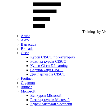
Trainings by V
Aruba
AWS
Barracuda
Brocade
Cisco
Курси CISCO по категоріях
Розклад курсів CISCO
Курси Cisco E-Learning
Сертифікації CISCO
Для партнерів CISCO
Fortinet
Gigamon
Juniper
Microsoft
Всі курси Microsoft
Розклад курсів Microsoft
Kyрси Microsoft з безпеки