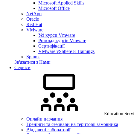
Microsoft Applied Skills
Microsoft Office
NetApp
Oracle
Red Hat
VMware
Усі курси Vmware
Розклад курсів Vmware
Сертифікації
VMware vSphere 8 Trainings
Splunk
Зв'язатися з Нами
Сервіси
Education Serv
Онлайн навчання
Тренінги та семінари на території замовника
Віддалені лабораторії