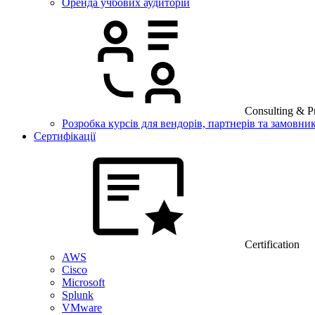
Оренда учбових аудиторій
Consulting & Pr
Розробка курсів для вендорів, партнерів та замовник
Сертифікації
Certification
AWS
Cisco
Microsoft
Splunk
VMware