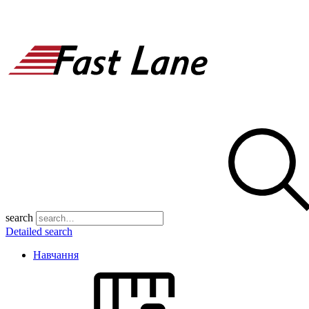
search
Detailed search
Навчання