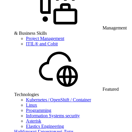
Management
& Business Skills
Project Management
ITIL® and Cobit
Featured
Technologies
Kubernetes / OpenShift / Container
Linux
Programming
Information Systems security
Asterisk
Elastics Engineering
Найближчі Гарантовані Дати