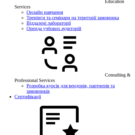
Education
Services
Онлайн навчання
Тренінги та семінари на території замовника
Віддалені лабораторії
Оренда учбових аудиторій
Consulting &
Professional Services
Розробка курсів для вендорів, партнерів та
замовників
Сертифікації