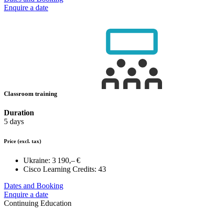
Enquire a date
Classroom training
Duration
5 days
Price
(excl. tax)
Ukraine:
3 190,– €
Cisco Learning Credits:
43
Dates and Booking
Enquire a date
Continuing Education