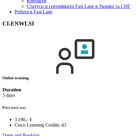
Контакти
Статуси и сертифікати Fast Lane в Україні та СНГ
Робота в Fast Lane
CI-ENWLSI
Online training
Duration
5 days
Price
(excl. tax)
3 190,– €
Cisco Learning Credits:
43
Dates and Booking