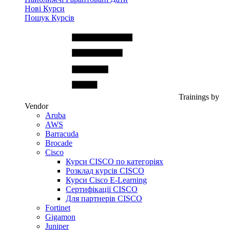
Нові Курси
Пошук Курсів
Trainings by
Vendor
Aruba
AWS
Barracuda
Brocade
Cisco
Курси CISCO по категоріях
Розклад курсів CISCO
Курси Cisco E-Learning
Сертифікації CISCO
Для партнерів CISCO
Fortinet
Gigamon
Juniper