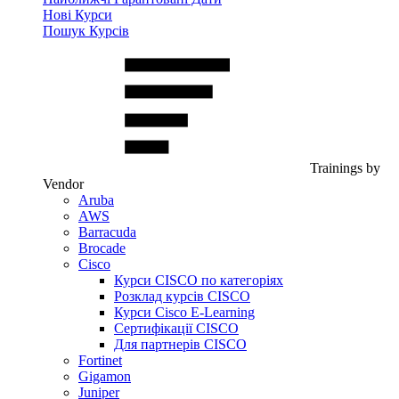
Нові Курси
Пошук Курсів
Trainings by
Vendor
Aruba
AWS
Barracuda
Brocade
Cisco
Курси CISCO по категоріях
Розклад курсів CISCO
Курси Cisco E-Learning
Сертифікації CISCO
Для партнерів CISCO
Fortinet
Gigamon
Juniper