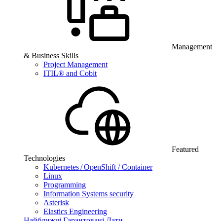
Management
& Business Skills
Project Management
ITIL® and Cobit
Featured
Technologies
Kubernetes / OpenShift / Container
Linux
Programming
Information Systems security
Asterisk
Elastics Engineering
Найближчі Гарантовані Дати