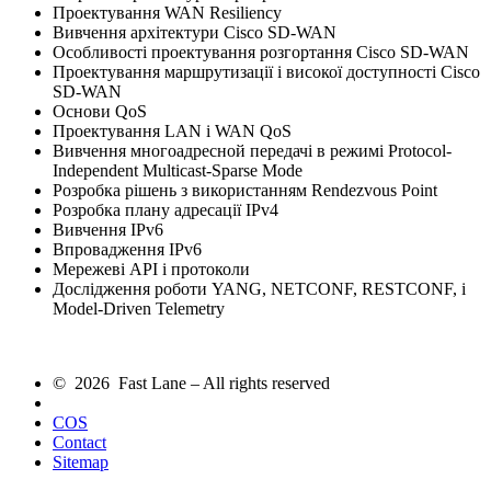
Проектування WAN Resiliency
Вивчення архітектури Cisco SD-WAN
Особливості проектування розгортання Cisco SD-WAN
Проектування маршрутизації і високої доступності Cisco
SD-WAN
Основи QoS
Проектування LAN і WAN QoS
Вивчення многоадресной передачі в режимі Protocol-
Independent Multicast-Sparse Mode
Розробка рішень з використанням Rendezvous Point
Розробка плану адресації IPv4
Вивчення IPv6
Впровадження IPv6
Мережеві API і протоколи
Дослідження роботи YANG, NETCONF, RESTCONF, і
Model-Driven Telemetry
© 2026 Fast Lane – All rights reserved
COS
Contact
Sitemap