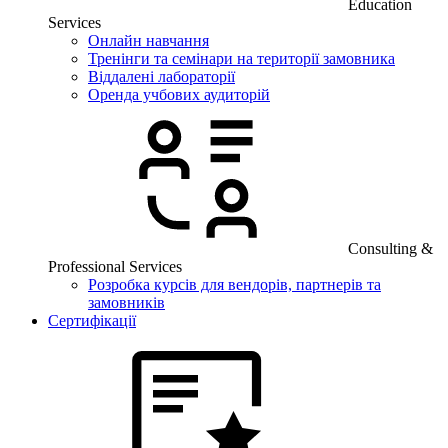
Education
Services
Онлайн навчання
Тренінги та семінари на території замовника
Віддалені лабораторії
Оренда учбових аудиторій
Consulting &
Professional Services
Розробка курсів для вендорів, партнерів та
замовників
Сертифікації