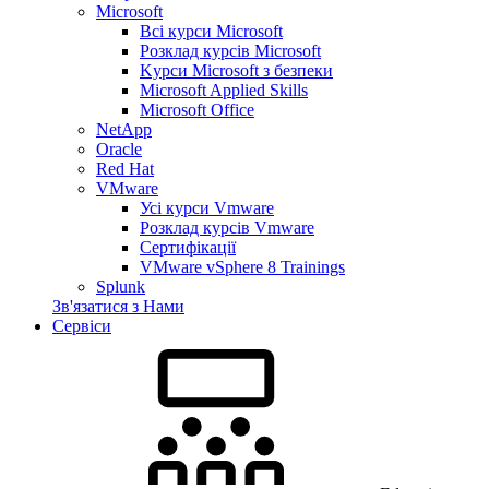
Microsoft
Всі курси Microsoft
Розклад курсів Microsoft
Kyрси Microsoft з безпеки
Microsoft Applied Skills
Microsoft Office
NetApp
Oracle
Red Hat
VMware
Усі курси Vmware
Розклад курсів Vmware
Сертифікації
VMware vSphere 8 Trainings
Splunk
Зв'язатися з Нами
Сервіси