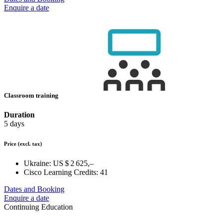
Enquire a date
Classroom training
Duration
5 days
Price
(excl. tax)
Ukraine:
US $ 2 625,–
Cisco Learning Credits:
41
Dates and Booking
Enquire a date
Continuing Education