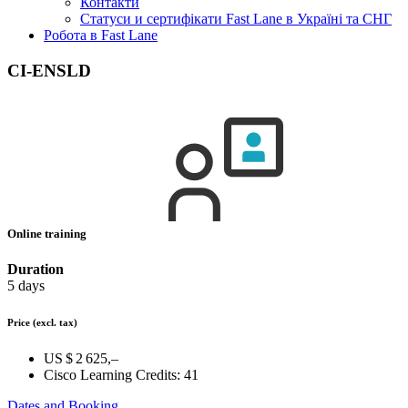
Контакти
Статуси и сертифікати Fast Lane в Україні та СНГ
Робота в Fast Lane
CI-ENSLD
Online training
Duration
5 days
Price
(excl. tax)
US $ 2 625,–
Cisco Learning Credits:
41
Dates and Booking