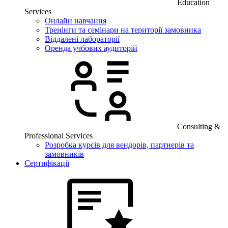
Education
Services
Онлайн навчання
Тренінги та семінари на території замовника
Віддалені лабораторії
Оренда учбових аудиторій
Consulting &
Professional Services
Розробка курсів для вендорів, партнерів та
замовників
Сертифікації