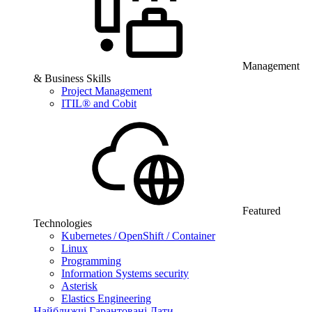
Management
& Business Skills
Project Management
ITIL® and Cobit
Featured
Technologies
Kubernetes / OpenShift / Container
Linux
Programming
Information Systems security
Asterisk
Elastics Engineering
Найближчі Гарантовані Дати