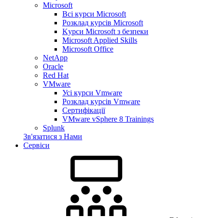
Microsoft
Всі курси Microsoft
Розклад курсів Microsoft
Kyрси Microsoft з безпеки
Microsoft Applied Skills
Microsoft Office
NetApp
Oracle
Red Hat
VMware
Усі курси Vmware
Розклад курсів Vmware
Сертифікації
VMware vSphere 8 Trainings
Splunk
Зв'язатися з Нами
Сервіси