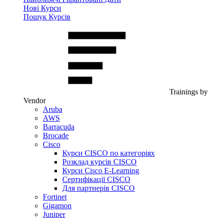
Нові Курси
Пошук Курсів
Trainings by
Vendor
Aruba
AWS
Barracuda
Brocade
Cisco
Курси CISCO по категоріях
Розклад курсів CISCO
Курси Cisco E-Learning
Сертифікації CISCO
Для партнерів CISCO
Fortinet
Gigamon
Juniper