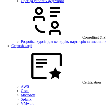
Оренда учбових аудиторій
Consulting & Pr
Розробка курсів для вендорів, партнерів та замовник
Сертифікації
Certification
AWS
Cisco
Microsoft
Splunk
VMware