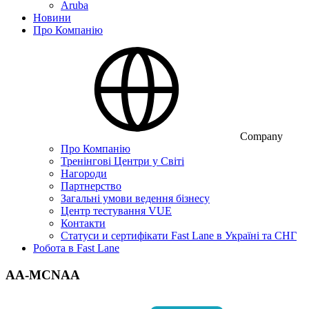
Aruba
Новини
Про Компанію
Company
Про Компанію
Тренінгові Центри у Світі
Нагороди
Партнерство
Загальні умови ведення бізнесу
Центр тестування VUE
Контакти
Статуси и сертифікати Fast Lane в Україні та СНГ
Робота в Fast Lane
AA-MCNAA