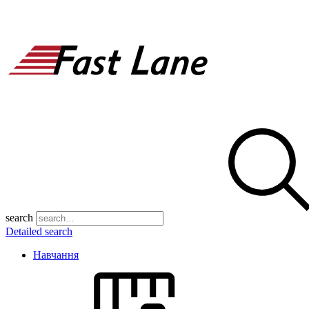
search
Detailed search
Навчання