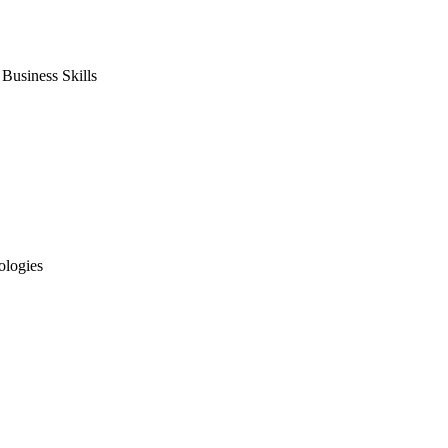
usiness Skills
ologies