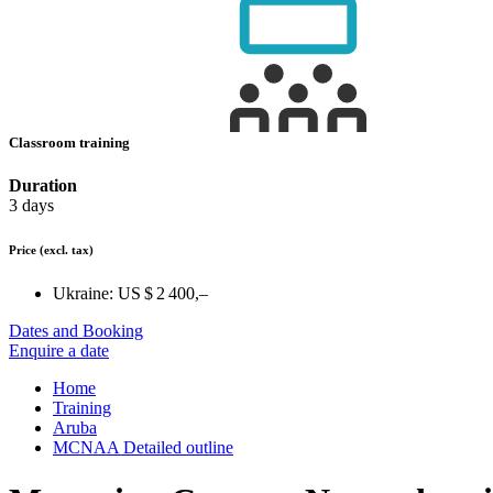
Classroom training
Duration
3 days
Price
(excl. tax)
Ukraine:
US $ 2 400,–
Dates and Booking
Enquire a date
Home
Training
Aruba
MCNAA Detailed outline