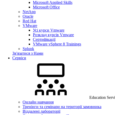
Microsoft Applied Skills
Microsoft Office
NetApp
Oracle
Red Hat
VMware
Усі курси Vmware
Розклад курсів Vmware
Сертифікації
VMware vSphere 8 Trainings
Splunk
Зв'язатися з Нами
Сервіси
Education Serv
Онлайн навчання
Тренінги та семінари на території замовника
Віддалені лабораторії