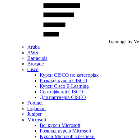
Trainings by V
Aruba
AWS
Barracuda
Brocade
Cisco
Курси CISCO по категоріях
Розклад курсів CISCO
Курси Cisco E-Learning
Сертифікації CISCO
Для партнерів CISCO
Fortinet
Gigamon
Juniper
Microsoft
Всі курси Microsoft
Розклад курсів Microsoft
Kyрси Microsoft з безпеки