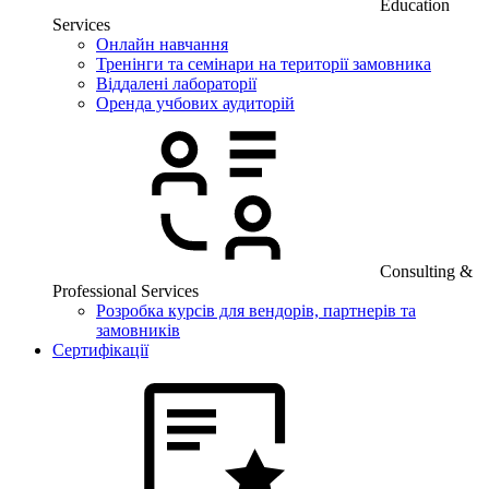
Education
Services
Онлайн навчання
Тренінги та семінари на території замовника
Віддалені лабораторії
Оренда учбових аудиторій
Consulting &
Professional Services
Розробка курсів для вендорів, партнерів та
замовників
Сертифікації