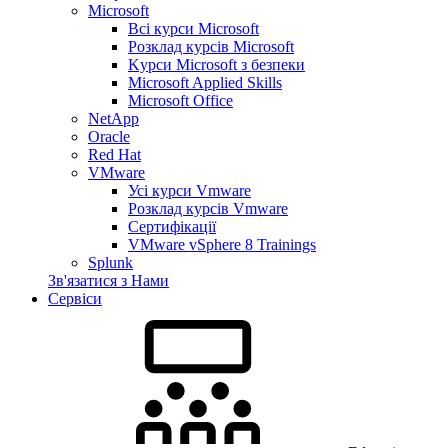
Microsoft
Всі курси Microsoft
Розклад курсів Microsoft
Kyрси Microsoft з безпеки
Microsoft Applied Skills
Microsoft Office
NetApp
Oracle
Red Hat
VMware
Усі курси Vmware
Розклад курсів Vmware
Сертифікації
VMware vSphere 8 Trainings
Splunk
Зв'язатися з Нами
Сервіси