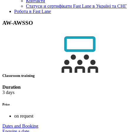
Контакти
Статуси и сертифікати Fast Lane в Україні та СНГ
Робота в Fast Lane
AW-AWSSO
Classroom training
Duration
3 days
Price
on request
Dates and Booking
Enquire a date