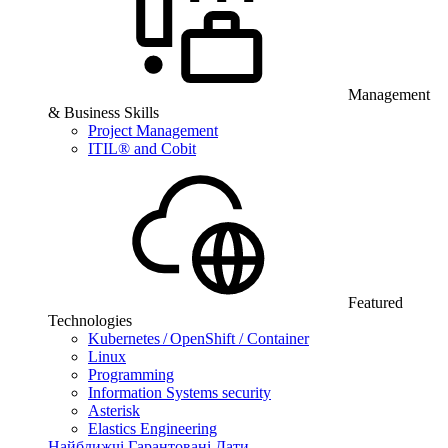
Management
& Business Skills
Project Management
ITIL® and Cobit
Featured
Technologies
Kubernetes / OpenShift / Container
Linux
Programming
Information Systems security
Asterisk
Elastics Engineering
Найближчі Гарантовані Дати