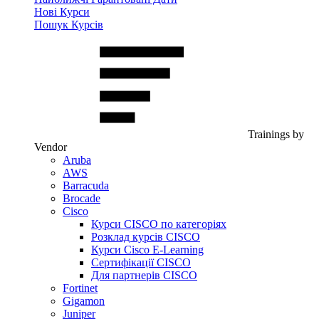
Нові Курси
Пошук Курсів
Trainings by
Vendor
Aruba
AWS
Barracuda
Brocade
Cisco
Курси CISCO по категоріях
Розклад курсів CISCO
Курси Cisco E-Learning
Сертифікації CISCO
Для партнерів CISCO
Fortinet
Gigamon
Juniper