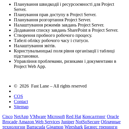
Планування швидкодії і ресурсоємності для Project
Server.
Планування прав доступу в Project Server.
Планування розгортання Project Server.
Налаштування режимів завдань Project Server.
Додавання списку завдань SharePoint в Project Server.
Створення пробного робочого процесу.
Табелі обліку робочого часу і статуси.
Налаштування звітів.
Користувальницькі поля рівня організації і таблиці
підстановки.
Управління проблемами, ризиками і документами в
Project Web App.
© 2026 Fast Lane – All rights reserved
COS
Contact
Sitemap
Cisco
NetApp
VMware
Microsoft
Red Hat
Консалтинг
Oracle
Brocade
Amazon Web Services
Juniper
NotSoSecure
Облачные
технологии
Barracuda
Gigamon
Wireshark
Бизнес тренинги