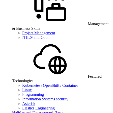
Management
& Business Skills
Project Management
ITIL® and Cobit
Featured
Technologies
Kubernetes / OpenShift / Container
Linux
Programming
Information Systems security
Asterisk
Elastics Engineering
Найближчі Гарантовані Дати