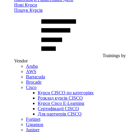
Нові Курси
Пошук Курсів
Trainings by
Vendor
Aruba
AWS
Barracuda
Brocade
Cisco
Курси CISCO по категоріях
Розклад курсів CISCO
Курси Cisco E-Learning
Сертифікації CISCO
Для партнерів CISCO
Fortinet
Gigamon
Juniper