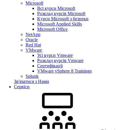
Microsoft
Всі курси Microsoft
Розклад курсів Microsoft
Kyрси Microsoft з безпеки
Microsoft Applied Skills
Microsoft Office
NetApp
Oracle
Red Hat
VMware
Усі курси Vmware
Розклад курсів Vmware
Сертифікації
VMware vSphere 8 Trainings
Splunk
Зв'язатися з Нами
Сервіси