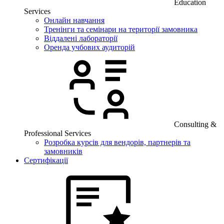
Education
Services
Онлайн навчання
Тренінги та семінари на території замовника
Віддалені лабораторії
Оренда учбових аудиторій
Consulting &
Professional Services
Розробка курсів для вендорів, партнерів та
замовників
Сертифікації