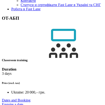
Контакти
Статуси и сертифікати Fast Lane в Україні та СНГ
Робота в Fast Lane
OT-АБП
Classroom training
Duration
3 days
Price
(excl. tax)
Ukraine:
20 000,– грн.
Dates and Booking
Enquire a date