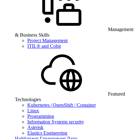
Management
& Business Skills
Project Management
ITIL® and Cobit
Featured
Technologies
Kubernetes / OpenShift / Container
Linux
Programming
Information Systems security
Asterisk
Elastics Engineering
Найближчі Гарантовані Дати