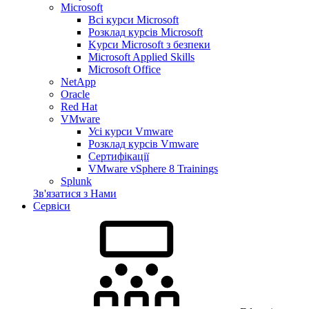
Microsoft
Всі курси Microsoft
Розклад курсів Microsoft
Kyрси Microsoft з безпеки
Microsoft Applied Skills
Microsoft Office
NetApp
Oracle
Red Hat
VMware
Усі курси Vmware
Розклад курсів Vmware
Сертифікації
VMware vSphere 8 Trainings
Splunk
Зв'язатися з Нами
Сервіси