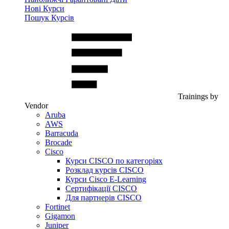
Нові Курси
Пошук Курсів
Trainings by
Vendor
Aruba
AWS
Barracuda
Brocade
Cisco
Курси CISCO по категоріях
Розклад курсів CISCO
Курси Cisco E-Learning
Сертифікації CISCO
Для партнерів CISCO
Fortinet
Gigamon
Juniper