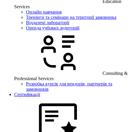
Education
Services
Онлайн навчання
Тренінги та семінари на території замовника
Віддалені лабораторії
Оренда учбових аудиторій
Consulting &
Professional Services
Розробка курсів для вендорів, партнерів та
замовників
Сертифікації