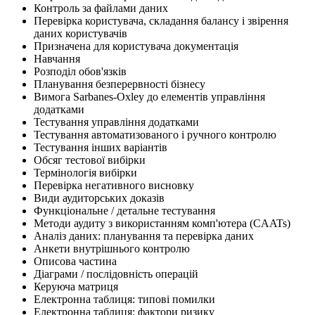
Контроль за файлами даних
Перевірка користувача, складання балансу і звірення
даних користувачів
Призначена для користувача документація
Навчання
Розподіл обов'язків
Планування безперервності бізнесу
Вимога Sarbanes-Oxley до елементів управління
додатками
Тестування управління додатками
Тестування автоматизованого і ручного контролю
Тестування інших варіантів
Обсяг тестової вибірки
Термінологія вибірки
Перевірка негативного висновку
Види аудиторських доказів
Функціональне / детальне тестування
Методи аудиту з використанням комп'ютера (CAATs)
Аналіз даних: планування та перевірка даних
Анкети внутрішнього контролю
Описова частина
Діаграми / послідовність операцій
Керуюча матриця
Електронна таблиця: типові помилки
Електронна таблиця: фактори ризику