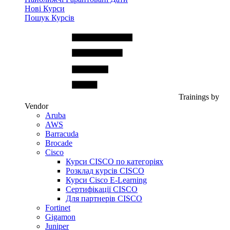
Нові Курси
Пошук Курсів
Trainings by
Vendor
Aruba
AWS
Barracuda
Brocade
Cisco
Курси CISCO по категоріях
Розклад курсів CISCO
Курси Cisco E-Learning
Сертифікації CISCO
Для партнерів CISCO
Fortinet
Gigamon
Juniper