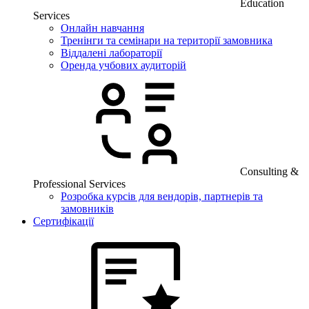
Education
Services
Онлайн навчання
Тренінги та семінари на території замовника
Віддалені лабораторії
Оренда учбових аудиторій
Consulting &
Professional Services
Розробка курсів для вендорів, партнерів та
замовників
Сертифікації