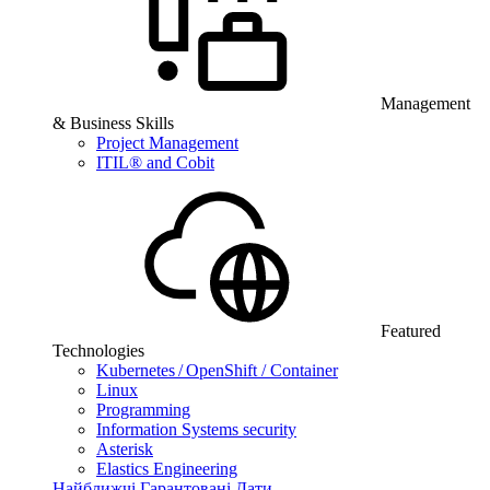
Management
& Business Skills
Project Management
ITIL® and Cobit
Featured
Technologies
Kubernetes / OpenShift / Container
Linux
Programming
Information Systems security
Asterisk
Elastics Engineering
Найближчі Гарантовані Дати