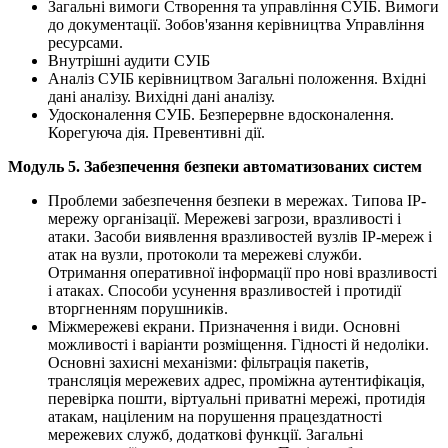
Загальні вимоги Створення та управління СУІБ. Вимоги
до документації. Зобов'язання керівництва Управління
ресурсами.
Внутрішні аудити СУІБ
Аналіз СУІБ керівництвом Загальні положення. Вхідні
дані аналізу. Вихідні дані аналізу.
Удосконалення СУІБ. Безперервне вдосконалення.
Корегуюча дія. Превентивні дії.
Модуль 5. Забезпечення безпеки автоматизованих систем
Проблеми забезпечення безпеки в мережах. Типова IP-
мережу організації. Мережеві загрози, вразливості і
атаки. Засоби виявлення вразливостей вузлів IP-мереж і
атак на вузли, протоколи та мережеві служби.
Отримання оперативної інформації про нові вразливості
і атаках. Способи усунення вразливостей і протидії
вторгненням порушників.
Міжмережеві екрани. Призначення і види. Основні
можливості і варіанти розміщення. Гідності й недоліки.
Основні захисні механізми: фільтрація пакетів,
трансляція мережевих адрес, проміжна аутентифікація,
перевірка пошти, віртуальні приватні мережі, протидія
атакам, націленим на порушення працездатності
мережевих служб, додаткові функції. Загальні