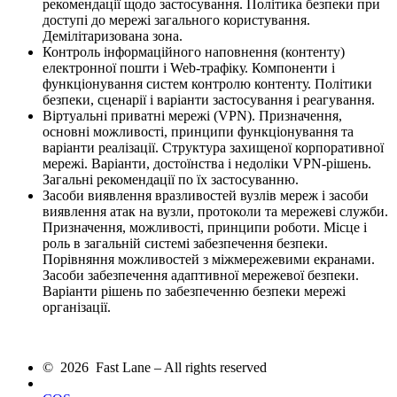
рекомендації щодо застосування. Політика безпеки при
доступі до мережі загального користування.
Демілітаризована зона.
Контроль інформаційного наповнення (контенту)
електронної пошти і Web-трафіку. Компоненти і
функціонування систем контролю контенту. Політики
безпеки, сценарії і варіанти застосування і реагування.
Віртуальні приватні мережі (VPN). Призначення,
основні можливості, принципи функціонування та
варіанти реалізації. Структура захищеної корпоративної
мережі. Варіанти, достоїнства і недоліки VPN-рішень.
Загальні рекомендації по їх застосуванню.
Засоби виявлення вразливостей вузлів мереж і засоби
виявлення атак на вузли, протоколи та мережеві служби.
Призначення, можливості, принципи роботи. Місце і
роль в загальній системі забезпечення безпеки.
Порівняння можливостей з міжмережевими екранами.
Засоби забезпечення адаптивної мережевої безпеки.
Варіанти рішень по забезпеченню безпеки мережі
організації.
© 2026 Fast Lane – All rights reserved