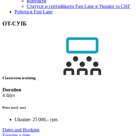
Контакти
Статуси и сертифікати Fast Lane в Україні та СНГ
Робота в Fast Lane
OT-СУІБ
Classroom training
Duration
4 days
Price
(excl. tax)
Ukraine:
25 000,– грн.
Dates and Booking
Enquire a date