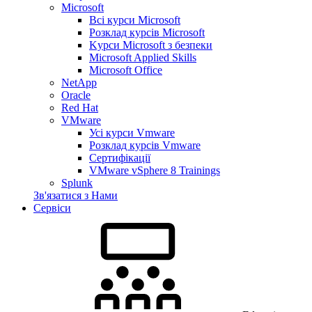
Microsoft
Всі курси Microsoft
Розклад курсів Microsoft
Kyрси Microsoft з безпеки
Microsoft Applied Skills
Microsoft Office
NetApp
Oracle
Red Hat
VMware
Усі курси Vmware
Розклад курсів Vmware
Сертифікації
VMware vSphere 8 Trainings
Splunk
Зв'язатися з Нами
Сервіси