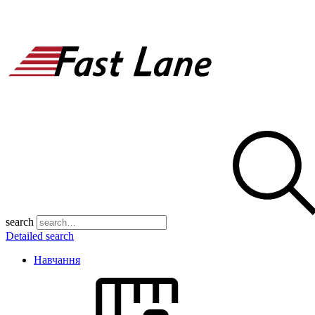
search
Detailed search
Навчання