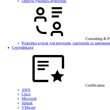
Оренда учбових аудиторій
Consulting & Pr
Розробка курсів для вендорів, партнерів та замовник
Сертифікації
Certification
AWS
Cisco
Microsoft
Splunk
VMware