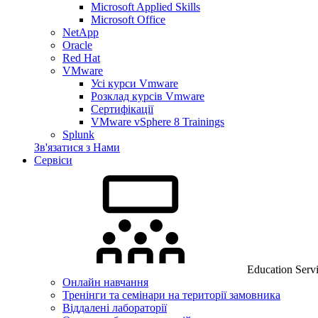
Microsoft Applied Skills
Microsoft Office
NetApp
Oracle
Red Hat
VMware
Усі курси Vmware
Розклад курсів Vmware
Сертифікації
VMware vSphere 8 Trainings
Splunk
Зв'язатися з Нами
Сервіси
Education Serv
Онлайн навчання
Тренінги та семінари на території замовника
Віддалені лабораторії