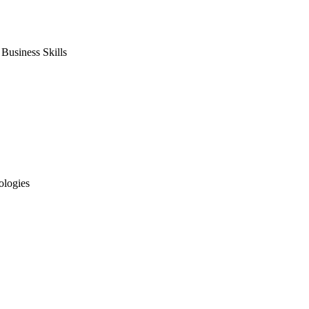
usiness Skills
ologies