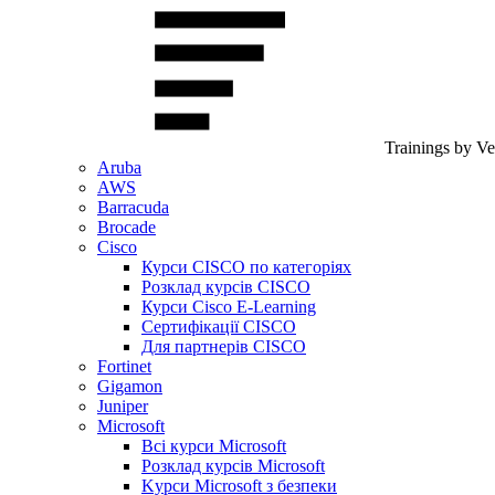
Trainings by V
Aruba
AWS
Barracuda
Brocade
Cisco
Курси CISCO по категоріях
Розклад курсів CISCO
Курси Cisco E-Learning
Сертифікації CISCO
Для партнерів CISCO
Fortinet
Gigamon
Juniper
Microsoft
Всі курси Microsoft
Розклад курсів Microsoft
Kyрси Microsoft з безпеки