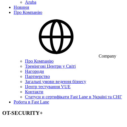
Aruba
Новини
Про Компанію
Company
Про Компанію
Тренінгові Центри у Світі
Нагороди
Партнерство
Загальні умови ведення бізнесу
Центр тестування VUE
Контакти
Статуси и сертифікати Fast Lane в Україні та СНГ
Робота в Fast Lane
OT-SECURITY+