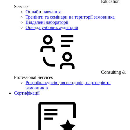
Education
Services
Онлайн навчання
Тренінги та семінари на території замовника
Віддалені лабораторії
Оренда учбових аудиторій
Consulting &
Professional Services
Розробка курсів для вендорів, партнерів та
замовників
Сертифікації