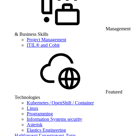
Management
& Business Skills
Project Management
ITIL® and Cobit
Featured
Technologies
Kubernetes / OpenShift / Container
Linux
Programming
Information Systems security
Asterisk
Elastics Engineering
Найближчі Гарантовані Дати