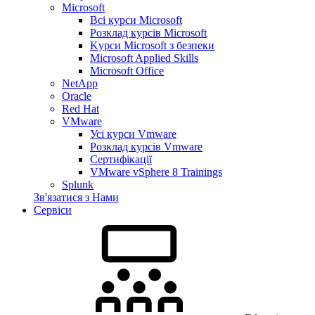
Microsoft
Всі курси Microsoft
Розклад курсів Microsoft
Kyрси Microsoft з безпеки
Microsoft Applied Skills
Microsoft Office
NetApp
Oracle
Red Hat
VMware
Усі курси Vmware
Розклад курсів Vmware
Сертифікації
VMware vSphere 8 Trainings
Splunk
Зв'язатися з Нами
Сервіси