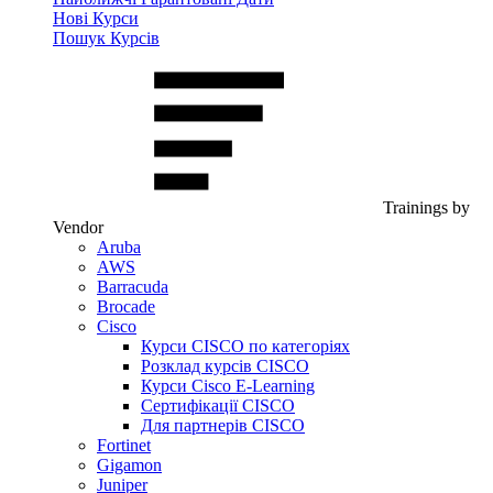
Нові Курси
Пошук Курсів
Trainings by
Vendor
Aruba
AWS
Barracuda
Brocade
Cisco
Курси CISCO по категоріях
Розклад курсів CISCO
Курси Cisco E-Learning
Сертифікації CISCO
Для партнерів CISCO
Fortinet
Gigamon
Juniper